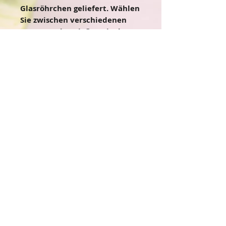
Glasröhrchen geliefert. Wählen 
Sie zwischen verschiedenen 
Sorten und genießen Sie den 
authentischen Geschmack 
unserer handgefertigten Salze 
und Zucker. Probieren Sie es 
aus und lassen Sie sich von 
unserer Qualität überzeugen.
Zutaten
Zutaten: Zitronensalz
o grobes Meersalz
o Bio-Zitronen Abrieb
Impressum
Datenschutzerklärung